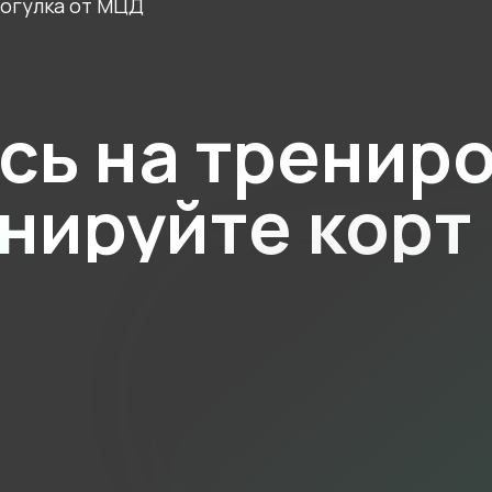
огулка от МЦД
сь на тренир
нируйте корт