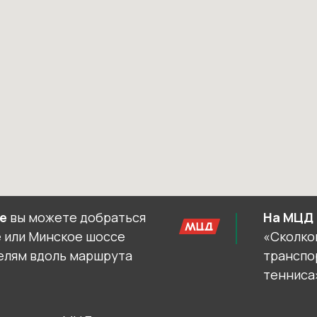
е
вы можете добраться
На МЦД 
е или Минское шоссе
«Сколко
телям вдоль маршрута
транспо
тенниса