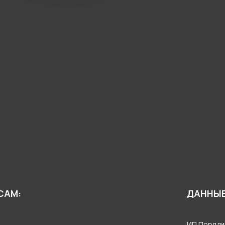
САМ:
ДАННЫЕ
ИП Поряди