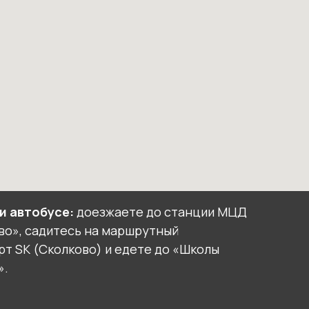
и автобусе:
доезжаете до станции МЦД
во», садитесь на маршрутный
рт SK (Сколково) и едете до «Школы
».