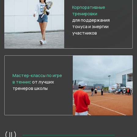
5 открытых кортов
Покрытие Clay
Брендирование
школы, униформы
и прочих атрибутов
в вашем фирменном
стиле
Профессиональные
тренеры
Для проведения уроков