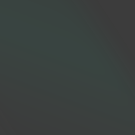
Согласен с
Политикой
конфиденциальности
Отправить заявку
МОЖНО ПО ТЕЛЕФОНУ
+7 (495) 260-90-90
Пн-Вс 6:00 – 02:00
Мы находимся по адресу:
г. Москва, Западный
административный округ,Инновационный центр
Сколково, ул. Большой Бульвар 44