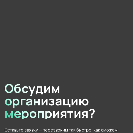
от МЦД займёт 12−15 минут.