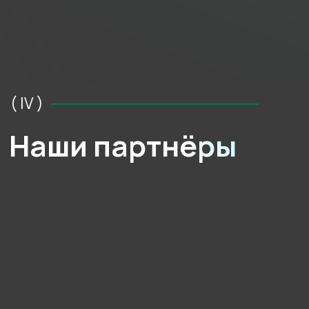
На такси или автомобиле
вы можете
добраться до нас через Сколковское или
Минское шоссе по навигатору или
указателям вдоль маршрута движения.
На МЦД и автобусе:
доезжаете
до станции МЦД «Сколково», садитесь
на маршрутный транспорт SK (Сколково)
и едете до «Школы тенниса».
Также можно пешком:
прогулка