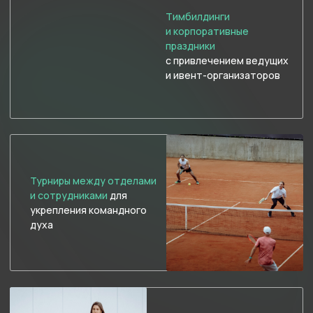
участников
Мастер-классы по игре
в теннис
от лучших
тренеров школы
( II )
Что вам доступно
4 крытых корта
Покрытие Deco Turf Hard