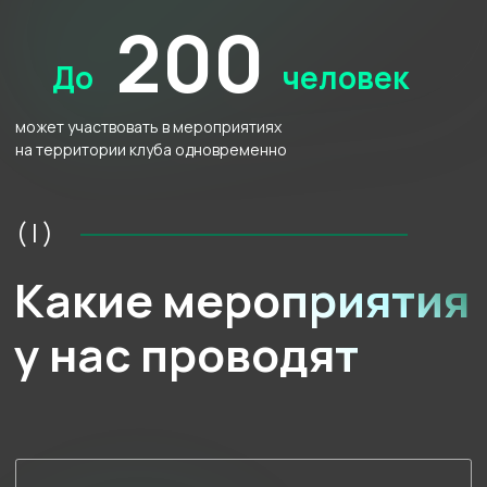
Тимбилдинги
и корпоративные
праздники
с привлечением ведущих
и ивент-организаторов
Турниры между отделами
и сотрудниками
для
укрепления командного
духа
Корпоративные
тренировки
для поддержания
тонуса и энергии