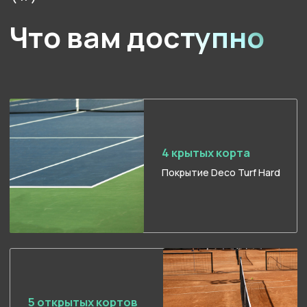
и мастер-классов для
участников
Фитнес-бар
Напитки, готовая
полезная еда и блюда
«из под ножа»
Просторная зона
отдыха
А также приватная
зона для наблюдения
за игрой
Премиум-
раздевалки