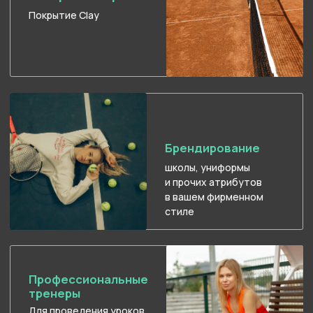
Для тех, кто ценит
повышенный комфорт
и уединение
Бесплатная
парковка
Для всех гостей
теннисного клуба
( III )
Видео с прошедших
корпоративных
мероприятий