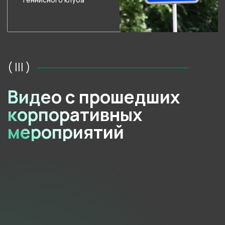
Обсудим
организацию
мероприятия?
Оставьте заявку — перезвоним так быстро, как сможем
в течение рабочего времени.
Обсудим детали и условия аренды клуба.
Принимаю условия
Публичной
оферты