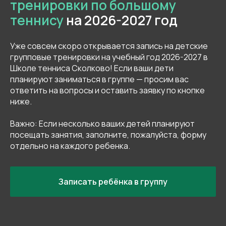
тренировки по большому
«Узнать больше». До встречи в ночной лиге!
теннису
на 2026-2027 год
Уже совсем скоро открывается запись на детские
групповые тренировки на учебный год 2026-2027 в
Узнать больше
Школе тенниса Сколково! Если ваши дети
планируют заниматься в группе — просим вас
ответить на вопросы и оставить заявку по кнопке
ниже.
Важно: Если несколько ваших детей планируют
( II )
посещать занятия, заполните, пожалуйста, форму
отдельно на каждого ребенка.
О школе тенниса
ШКОЛА ТЕННИСА СКОЛКОВО
СОЗДАНА
Записать ребёнка в группу
ДЛЯ НАЧИНАЮЩИХ ИГРОКОВ, ЛЮБИТЕЛЕЙ ТЕННИСА
СО СТАЖЕМ, А ТАКЖЕ ДЛЯ ПРОФЕССИОНАЛЬНЫХ
СПОРТСМЕНОВ, КОТОРЫЕ ПРИВЫКЛИ ВЫБИРАТЬ
ЛУЧШЕЕ ИЗ ДОСТУПНОГО
.