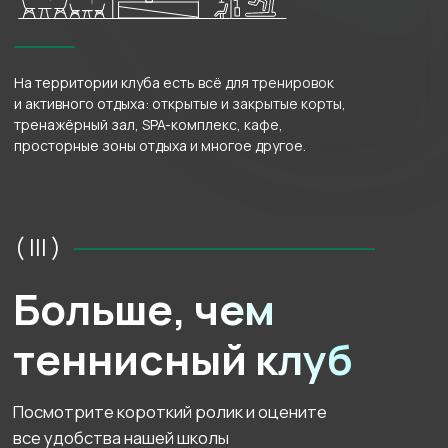
Узнать больше
Просторная зона
отдыха
А также приватная
зона для наблюдения
за игрой
Премиум-
раздевалки
Для тех, кто ценит
повышенный комфорт
и уединение
Бесплатная
парковка
Количество мест
ограничено!