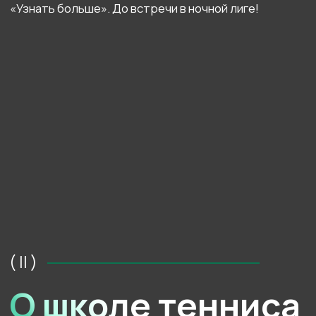
На территории клуба есть всё для тренировок
и активного отдыха: открытые и закрытые корты,
тренажёрный зал, SPA-комплекс, кафе,
просторные зоны отдыха и многое другое.
( III )
Больше, чем
теннисный клуб
Посмотрите короткий ролик и оцените
все удобства нашей школы