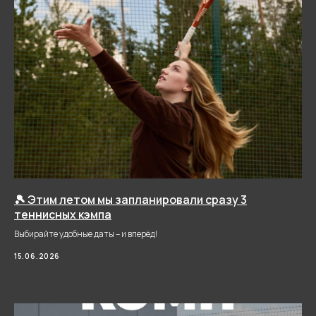
Забронировать
корт
ЕСТЬ ВОПРОСЫ?
ПОЗВОНИТЕ НАМ
+7 (495) 260-90-90
Пн-Вс 6:00 – 02:00
🎾 Этим летом мы запланировали сразу 3
теннисных кэмпа
Мы находимся по адресу:
г. Москва, Западный
административный округ,Инновационный центр
Выбирайте удобные даты – и вперёд!
Сколково, ул. Большой Бульвар 44
15.06.2026