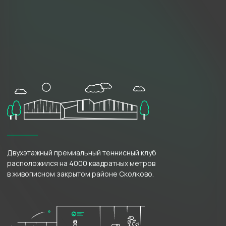
Фитнес-зал
Тренажёры TechnoGym
Узнать больше
SPA-комплекс
Массаж,
косметологические
и уходовые процедуры
Узнать больше
Фитнес-бар
Напитки, готовая
полезная еда и блюда
«из под ножа»