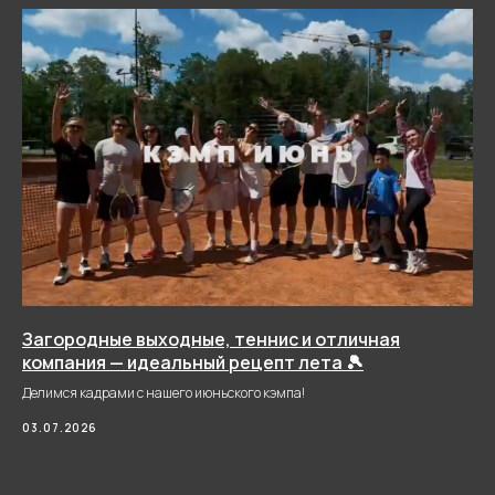
Записаться по телефону
У нас проводят
корпоративы,
тимбилдинги и
съёмки
Загородные выходные, теннис и отличная
компания — идеальный рецепт лета 🎾
Подробнее о
корпоративах
Делимся кадрами с нашего июньского кэмпа!
03.07.2026